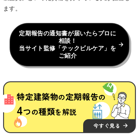
ます。
定期報告の通知書が届いたらプロに
相談！
当サイト監修「テックビルケア」を
ご紹介
特定建築物
定期報告
の
の
4
つ
種類
の
を解説
今すぐ見る