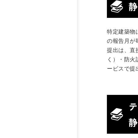
静
特定建築物
の報告月が
提出は、直
く）・防火
ービスで提
テ
静