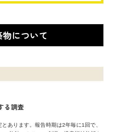
築物について
する調査
とあります。報告時期は2年毎に1回で、