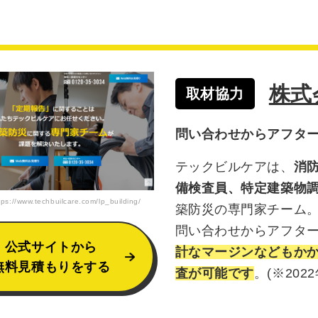
株式
取材協力
問い合わせからアフタ
テックビルケアは、
消
備検査員、特定建築物
://www.techbuilcare.com/lp_building/
築防災の専門家チーム
問い合わせからアフタ
公式サイトから
計なマージンなどもか
無料見積もりをする
査が可能です
。(※202