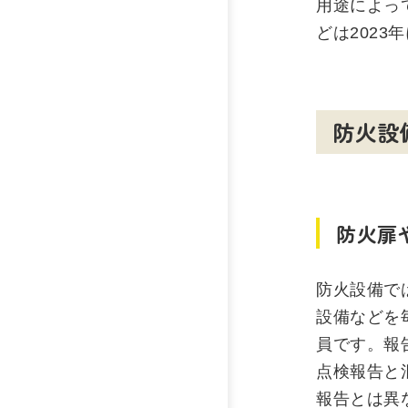
用途によっ
どは202
防火設
防火扉
防火設備で
設備などを
員です。報
点検報告と
報告とは異