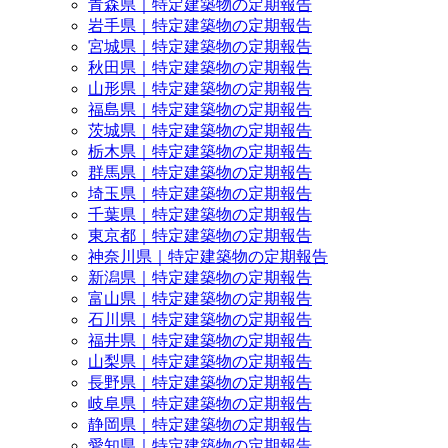
青森県｜特定建築物の定期報告
岩手県｜特定建築物の定期報告
宮城県｜特定建築物の定期報告
秋田県｜特定建築物の定期報告
山形県｜特定建築物の定期報告
福島県｜特定建築物の定期報告
茨城県｜特定建築物の定期報告
栃木県｜特定建築物の定期報告
群馬県｜特定建築物の定期報告
埼玉県｜特定建築物の定期報告
千葉県｜特定建築物の定期報告
東京都｜特定建築物の定期報告
神奈川県｜特定建築物の定期報告
新潟県｜特定建築物の定期報告
富山県｜特定建築物の定期報告
石川県｜特定建築物の定期報告
福井県｜特定建築物の定期報告
山梨県｜特定建築物の定期報告
長野県｜特定建築物の定期報告
岐阜県｜特定建築物の定期報告
静岡県｜特定建築物の定期報告
愛知県｜特定建築物の定期報告