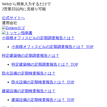
Webから簡単入力するだけで
2営業日以内に見積り可能
公式サイトへ
運用会社
小規模オフィスビルの定期調査報告とは？
小規模オフィスビルの定期調査報告とは？_TOP
特定建築物の定期調査報告とは？
特定建築物の定期調査報告とは？_TOP
防火設備の定期検査報告とは？
防火設備の定期検査報告とは？_TOP
建築設備の定期検査報告とは？
建築設備の定期検査報告とは？_TOP