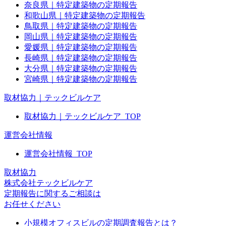
奈良県｜特定建築物の定期報告
和歌山県｜特定建築物の定期報告
鳥取県｜特定建築物の定期報告
岡山県｜特定建築物の定期報告
愛媛県｜特定建築物の定期報告
長崎県｜特定建築物の定期報告
大分県｜特定建築物の定期報告
宮崎県｜特定建築物の定期報告
取材協力｜テックビルケア
取材協力｜テックビルケア_TOP
運営会社情報
運営会社情報_TOP
取材協力
株式会社
テックビルケア
定期報告に関するご相談は
お任せください
小規模オフィスビルの定期調査報告とは？