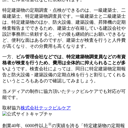
特定建築物の定期調査・点検ができるのは、一級建築士、二
級建築士、特定建築物調査員です。一級建築士と二級建築士
は、特定建築物のほか、防火設備、建築設備、昇降機の定期
検査報告までできるため、建築士が在籍している建設会社や
設計事務所に依頼すると、その後も継続的にお願いできるな
ど、便利な面はあるのですが、建築士が検査を行うと人件費
が高くなり、その分費用も高くなります。
一方、
ビル管理会社などでは、特定建築物調査員などの有資
格者が検査を行うため、費用は全体的に抑えられることが多
い
ようです。検査会社によっては、同日に特定建築物定期報
告と防火設備・建築設備の定期点検を行うと割引してくれる
というところもあるので確認してみましょう。
当メディアの制作に協力頂いたテックビルケアでも対応が可
能
です。
取材協力
株式会社テックビルケア
※
創業40年、6000件以上
の実績を誇る「特定建築物の定期報