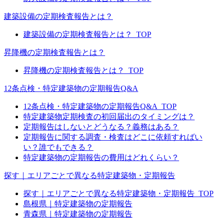
建築設備の定期検査報告とは？
建築設備の定期検査報告とは？_TOP
昇降機の定期検査報告とは？
昇降機の定期検査報告とは？_TOP
12条点検・特定建築物の定期報告Q&A
12条点検・特定建築物の定期報告Q&A_TOP
特定建築物定期検査の初回届出のタイミングは？
定期報告はしないとどうなる？義務はある？
定期報告に関する調査・検査はどこに依頼すればい
い？誰でもできる？
特定建築物の定期報告の費用はどれくらい？
探す｜エリアごとで異なる特定建築物・定期報告
探す｜エリアごとで異なる特定建築物・定期報告_TOP
島根県｜特定建築物の定期報告
青森県｜特定建築物の定期報告